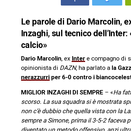
Le parole di Dario Marcolin,
Inzaghi, sul tecnico dell’Inter
calcio»
Dario Marcolin
, ex
Inter
e compagno di s
opinionista di
DAZN
, ha parlato a
la Gaz
nerazzurri
per 6-0 contro i biancocelest
MIGLIOR INZAGHI DI SEMPRE
– «
Ha fat
scorso. La sua squadra si è mostrata spie
non c’è dubbio che quella vista con la La
sempre a Simone, prima il 3-5-2 faceva p
diventato un metodo offensivo, anzi ultra