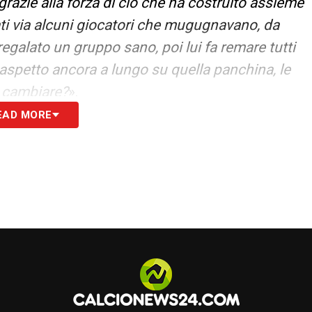
azie alla forza di ciò che ha costruito assieme
ati via alcuni giocatori che mugugnavano, da
 regalato un gruppo sano, poi lui fa remare tutti
 aspetto ancora a lungo su quella panchina, le
é cambiare?
».
EAD MORE
N EUROPA
– «
Ormai sei lì lì anche in Champions,
empre tra le migliori. Spesso la Coppa, però, è un
e oltre la tua bravura. In campionato, invece, sarà
n la Lazio ha lanciato un segnale fortissimo
re
».
– «
Poi però vedi la sua prestazione e ti accorgi
n la serenità di chi pensa prima alla squadra.
media, ma conta di più il fatto che sia davvero