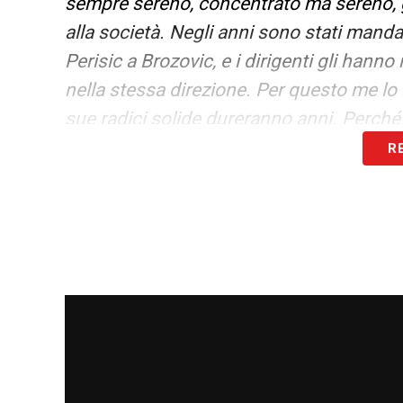
sempre sereno, concentrato ma sereno, gr
alla società. Negli anni sono stati mand
Perisic a Brozovic, e i dirigenti gli hanno
nella stessa direzione. Per questo me lo
sue radici solide dureranno anni. Perch
R
COSA MANCA PER IL GRANDE SALTO I
hai fatto una finale e tutti ti collocano s
gioco di incastri: ti devono girare le cos
gara con Atalanta e Napoli, ma l’Inter co
ricordando di essere la squadra da batte
LAUTARO CONTINUA A NON SEGNARE
che al 90’ ancora pressava… Anche lui co
Magari a gennaio ne farà 10 e tornerà in 