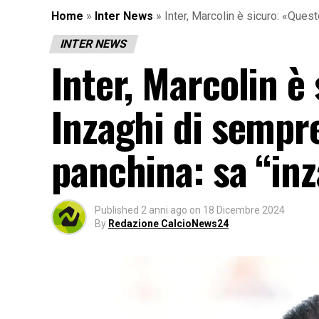
Home
»
Inter News
»
Inter, Marcolin è sicuro: «Quest
INTER NEWS
Inter, Marcolin è 
Inzaghi di sempre
panchina: sa “inz
Published
2 anni ago
on
18 Dicembre 2024
By
Redazione CalcioNews24