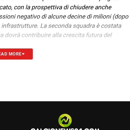
rcato, con la prospettiva di chiudere anche
ssioni negativo di alcune decine di milioni (dopo
 e infrastrutture. La seconda squadra è costata
a dovrà contribuire alla crescita futura del
EAD MORE
S