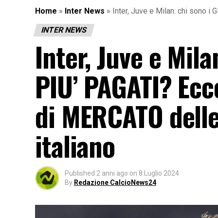
Home
»
Inter News
»
Inter, Juve e Milan: chi sono i
INTER NEWS
Inter, Juve e Mil
PIU’ PAGATI? Ecco
di MERCATO delle 
italiano
Published
2 anni ago
on
8 Luglio 2024
By
Redazione CalcioNews24