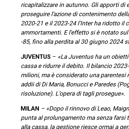
ricapitalizzare in autunno. Gli apporti di
proseguire l’azione di contenimento della
2020-21 e il 2023-24 l’Inter ha ridotto il c
ammortamenti. E l’effetto si è notato sul 
-85, fino alla perdita al 30 giugno 2024 st
JUVENTUS
–
«La Juventus ha un obiettiv
cassa e ridurre il debito. Il bilancio 202
milioni, ma è considerato una parentesi 
addii di Di Maria, Bonucci e Paredes (Po
risoluzione). L’opera di tagli prosegue».
MILAN
– «Dopo il rinnovo di Leao, Maig
punta al prolungamento ma senza farsi tr
alla cassa, la gestione riesce ormai a ge