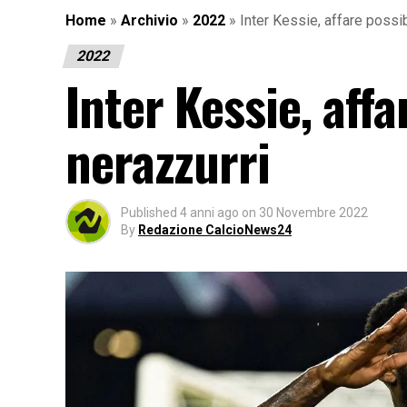
Home
»
Archivio
»
2022
»
Inter Kessie, affare possib
2022
Inter Kessie, affa
nerazzurri
Published
4 anni ago
on
30 Novembre 2022
By
Redazione CalcioNews24