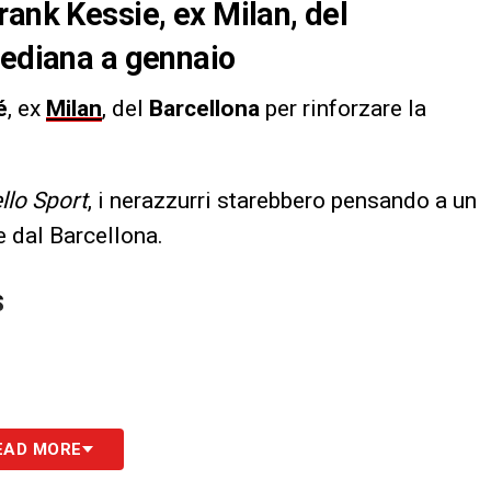
rank Kessie, ex Milan, del
mediana a gennaio
é
, ex
Milan
, del
Barcellona
per rinforzare la
llo Sport
, i nerazzurri starebbero pensando a un
e dal Barcellona.
S
EAD MORE