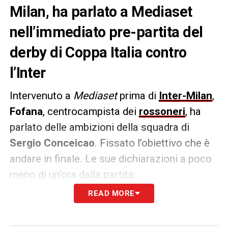
Milan, ha parlato a Mediaset
nell’immediato pre-partita del
derby di Coppa Italia contro
l’Inter
Intervenuto a
Mediaset
prima di
Inter
-Milan
,
Fofana
, centrocampista dei
rossoneri
, ha
parlato delle ambizioni della squadra di
Sergio Conceicao
. Fissato l’obiettivo che è
andare in finale. Le sue dichiarazioni a poco
meno di un’ora dalla partita:
READ MORE
PAROLE –
«
Abbiamo molta fame, è l’ultima
possibilità per raddrizzare la stagione.