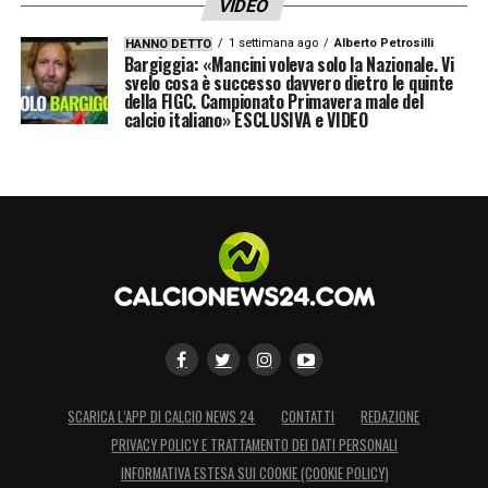
VIDEO
1 settimana ago
Alberto Petrosilli
HANNO DETTO
Bargiggia: «Mancini voleva solo la Nazionale. Vi
svelo cosa è successo davvero dietro le quinte
della FIGC. Campionato Primavera male del
calcio italiano» ESCLUSIVA e VIDEO
SCARICA L’APP DI CALCIO NEWS 24
CONTATTI
REDAZIONE
PRIVACY POLICY E TRATTAMENTO DEI DATI PERSONALI
INFORMATIVA ESTESA SUI COOKIE (COOKIE POLICY)