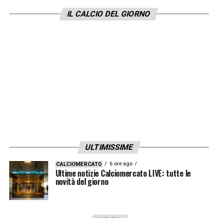
Derby? Non ci sono segreti. Sono tutte
IL CALCIO DEL GIORNO
partite differenti, ma mi auguro che la serie
positiva possa continuare anche stasera
».
LA PLAYLIST DELLE NOSTRE TOP NEWS
ULTIMISSIME
6 ore ago
CALCIOMERCATO
Ultime notizie Calciomercato LIVE: tutte le
novità del giorno