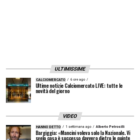
scacchiere e nello spogliatoio. Per
Mkhitaryan,
come era stato per
Acerbi,
la
carta d’identità non deve contare, poiché per
lui parlano i fatti.
LA PLAYLIST DELLE NOSTRE TOP NEWS
ULTIMISSIME
6 ore ago
CALCIOMERCATO
Ultime notizie Calciomercato LIVE: tutte le
novità del giorno
VIDEO
1 settimana ago
Alberto Petrosilli
HANNO DETTO
Bargiggia: «Mancini voleva solo la Nazionale. Vi
svelo cosa è successo davvero dietro le quinte