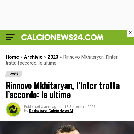
×
Home
»
Archivio
»
2023
»
Rinnovo Mkhitaryan, l’Inter
tratta l’accordo: le ultime
2023
Rinnovo Mkhitaryan, l’Inter tratta
l’accordo: le ultime
Published
3 anni ago
on
18 Settembre 2023
By
Redazione CalcioNews24