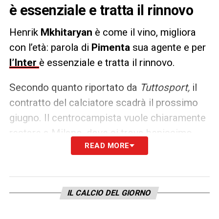
è essenziale e tratta il rinnovo
Henrik
Mkhitaryan
è come il vino, migliora
con l’età: parola di
Pimenta
sua agente e per
l’Inter
è essenziale e tratta il rinnovo.
Secondo quanto riportato da
Tuttosport,
il
contratto del calciatore scadrà il prossimo
giugno. Il centrocampista vuole chiaramente
restare a Milano, dove si trova benissimo,
READ MORE
per cui la priorità è firmare quanto prima il
prolungamento dell’intesa col club di Viale
della Liberazione (un biennale o
eventualmente un 1+1).
Inzaghi,
come già
IL CALCIO DEL GIORNO
specificato, lo reputa essenziale nel suo