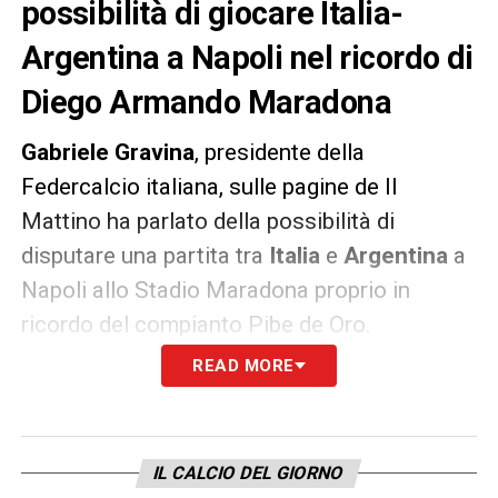
possibilità di giocare Italia-
Argentina a Napoli nel ricordo di
Diego Armando Maradona
Gabriele Gravina
, presidente della
Federcalcio italiana, sulle pagine de Il
Mattino ha parlato della possibilità di
disputare una partita tra
Italia
e
Argentina
a
Napoli allo Stadio Maradona proprio in
ricordo del compianto Pibe de Oro.
READ MORE
«Il capoluogo campano merita l’Azzurro per
la passione e l’entusiasmo con cui vive il
calcio quotidianamente. L’Italia è diventata il
IL CALCIO DEL GIORNO
simbolo di un Paese ferito, ma caratterizzato