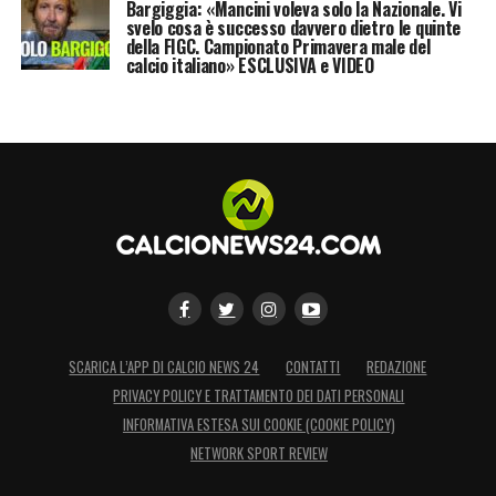
Bargiggia: «Mancini voleva solo la Nazionale. Vi
svelo cosa è successo davvero dietro le quinte
della FIGC. Campionato Primavera male del
calcio italiano» ESCLUSIVA e VIDEO
SCARICA L’APP DI CALCIO NEWS 24
CONTATTI
REDAZIONE
PRIVACY POLICY E TRATTAMENTO DEI DATI PERSONALI
INFORMATIVA ESTESA SUI COOKIE (COOKIE POLICY)
NETWORK SPORT REVIEW