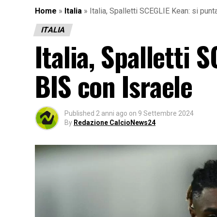
Home
»
Italia
»
Italia, Spalletti SCEGLIE Kean: si punt
ITALIA
Italia, Spalletti 
BIS con Israele
Published
2 anni ago
on
9 Settembre 2024
By
Redazione CalcioNews24