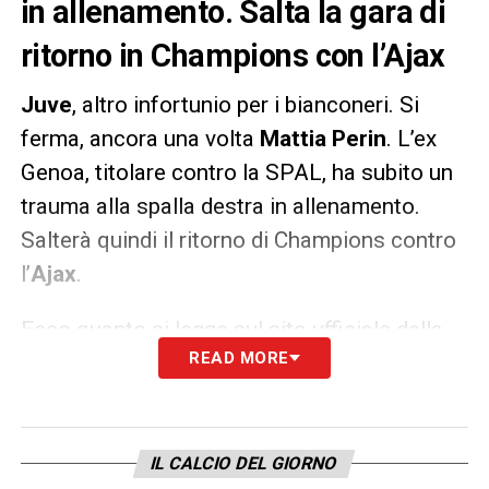
in allenamento. Salta la gara di
ritorno in Champions con l’Ajax
Juve
, altro infortunio per i bianconeri. Si
ferma, ancora una volta
Mattia Perin
. L’ex
Genoa, titolare contro la SPAL, ha subito un
trauma alla spalla destra in allenamento.
Salterà quindi il ritorno di Champions contro
l’
Ajax
.
Ecco quanto si legge sul sito ufficiale della
READ MORE
Juventus
: «
Durante l’allenamento
Perin
ha
subito un trauma alla spalla destra che
necessita di ulteriori approfondimenti e lo
rende indisponibile per la gara di martedì».
IL CALCIO DEL GIORNO