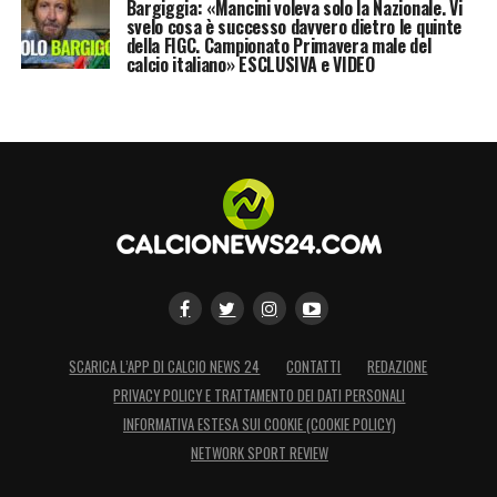
Bargiggia: «Mancini voleva solo la Nazionale. Vi
svelo cosa è successo davvero dietro le quinte
della FIGC. Campionato Primavera male del
calcio italiano» ESCLUSIVA e VIDEO
SCARICA L’APP DI CALCIO NEWS 24
CONTATTI
REDAZIONE
PRIVACY POLICY E TRATTAMENTO DEI DATI PERSONALI
INFORMATIVA ESTESA SUI COOKIE (COOKIE POLICY)
NETWORK SPORT REVIEW