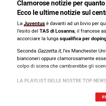
Clamorose notizie per quanto
Ecco le ultime notizie sul ce
La
Juventus
è davanti ad un bivio per qu
l’esito del
TAS di Losanna
, il francese a
accorciare la lunga
squalifica per dopin
Seconda
Gazzetta.it
, l’ex Manchester Uni
bianconeri oppure clamorosamente esser
colpo di scena che cambierebbe gli scena
LA PLAYLIST DELLE NOSTRE TOP NEW
R