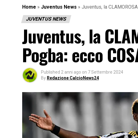
Home
»
Juventus News
»
Juventus, la CLAMOROSA 
JUVENTUS NEWS
Juventus, la CLA
Pogba: ecco COS
Published
2 anni ago
on
7 Settembre 2024
By
Redazione CalcioNews24