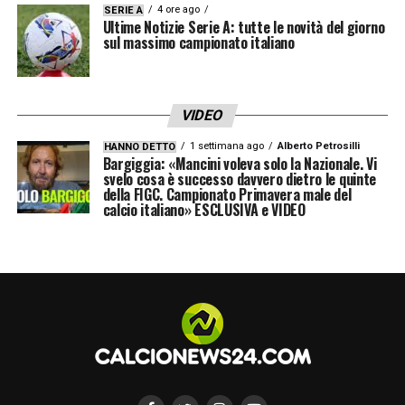
4 ore ago
SERIE A
Ultime Notizie Serie A: tutte le novità del giorno
Segui Juventus-Milan solo su DAZN. Attiva
sul massimo campionato italiano
ora
Info e dove vederla
VIDEO
1 settimana ago
Alberto Petrosilli
HANNO DETTO
Competizione:
Serie A 2022/23
Bargiggia: «Mancini voleva solo la Nazionale. Vi
svelo cosa è successo davvero dietro le quinte
Quando:
Domenica 28 maggio 2023
della FIGC. Campionato Primavera male del
calcio italiano» ESCLUSIVA e VIDEO
Fischio d’inizio:
ore 20.45
Stadio:
Allianz Stadium (Torino)
Dove vederla in streaming:
Guarda
Juventus-Milan solo su DAZN. Attiva ora
Arbitro:
Maurizio Mariani di Aprilia
LA PLAYLIST DELLE NOSTRE TOP NEWS