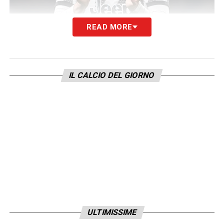
READ MORE
In virtù di un accordo fra
DAZN
e
Sky
, il big
match sarà visibile tramite app anche sul
decoder Sky Q
per gli abbonati alla tv
IL CALCIO DEL GIORNO
satellitare e sul canale satellitare
Zona
DAZN
(numero 214 del satellite)
per chi ne
ha richiesto l’attivazione.
La telecronaca di
Juventus-Milan
su
DAZN
è affidata a
Pierluigi Pardo
, con il commento
tecnico di
Marco Parolo
. Il pre e post partita
dall’
Allianz Stadium di Torino
sarà curato da
Diletta Leotta, Ciro Ferrara e Giampaolo
ULTIMISSIME
Pazzini.