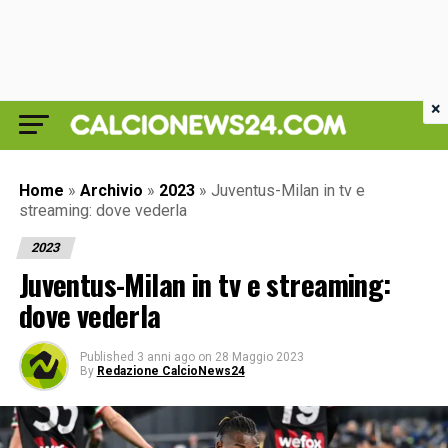
×
Home
»
Archivio
»
2023
»
Juventus-Milan in tv e
streaming: dove vederla
2023
Juventus-Milan in tv e streaming:
dove vederla
Published
3 anni ago
on
28 Maggio 2023
By
Redazione CalcioNews24