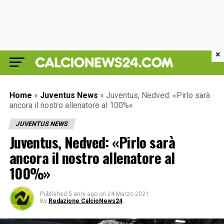
×
Home
»
Juventus News
»
Juventus, Nedved: «Pirlo sarà
ancora il nostro allenatore al 100%»
JUVENTUS NEWS
Juventus, Nedved: «Pirlo sarà
ancora il nostro allenatore al
100%»
Published
5 anni ago
on
24 Marzo 2021
By
Redazione CalcioNews24