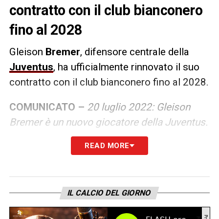
contratto con il club bianconero
fino al 2028
Gleison
Bremer
, difensore centrale della
Juventus
, ha ufficialmente rinnovato il suo
contratto con il club bianconero fino al 2028.
COMUNICATO –
20 luglio 2022: Gleison
Bremer è un nuovo giocatore della Juventus.
Il brasiliano si presenta con il titolo di
READ MORE
miglior difensore del campionato sul
curriculum e tanta voglia di dimostrare il suo
valore in bianconero. Sceglie la maglia
IL CALCIO DEL GIORNO
numero 3, appena lasciata da Giorgio
Chiellini: un segno di personalità e una