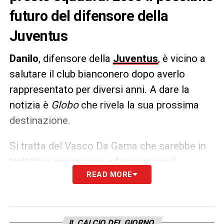
futuro del difensore della
Juventus
Danilo
, difensore della
Juventus
, è vicino a
salutare il club bianconero dopo averlo
rappresentato per diversi anni. A dare la
notizia è
Globo
che rivela la sua prossima
destinazione.
Si tratta del Vasco Da Gama che sarebbe in
trattativa per provare ad ingaggiare il
READ MORE
bianconero in modo da riportarlo in patria per
la fine della carriera. D’altronde, essendo in
scadenza, da gennaio Danilo potrebbe
firmare un pre-contratto col Vasco.
IL CALCIO DEL GIORNO