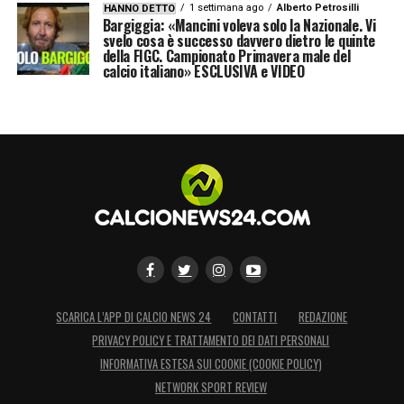
1 settimana ago
Alberto Petrosilli
HANNO DETTO
Bargiggia: «Mancini voleva solo la Nazionale. Vi
svelo cosa è successo davvero dietro le quinte
della FIGC. Campionato Primavera male del
calcio italiano» ESCLUSIVA e VIDEO
SCARICA L’APP DI CALCIO NEWS 24
CONTATTI
REDAZIONE
PRIVACY POLICY E TRATTAMENTO DEI DATI PERSONALI
INFORMATIVA ESTESA SUI COOKIE (COOKIE POLICY)
NETWORK SPORT REVIEW