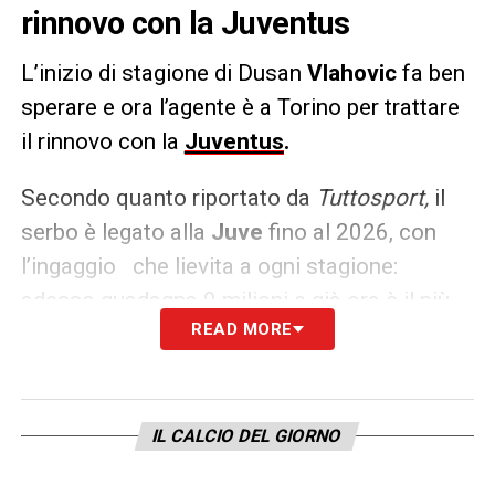
rinnovo con la Juventus
L’inizio di stagione di Dusan
Vlahovic
fa ben
sperare e ora l’agente è a Torino per trattare
il rinnovo con la
Juventus
.
Secondo quanto riportato da
Tuttosport,
il
serbo è legato alla
Juve
fino al 2026, con
l’ingaggio che lievita a ogni stagione:
adesso guadagna 9 milioni e già ora è il più
READ MORE
pagato della Serie A. Il club bianconero
vorrebbe prolungare il contratto per spalmare
lo stipendio. L ’agente è a Torino e in questi
giorni incontrerà
Giuntoli.
C’è l’apertura
IL CALCIO DEL GIORNO
dall’entourage del serbo per continuare