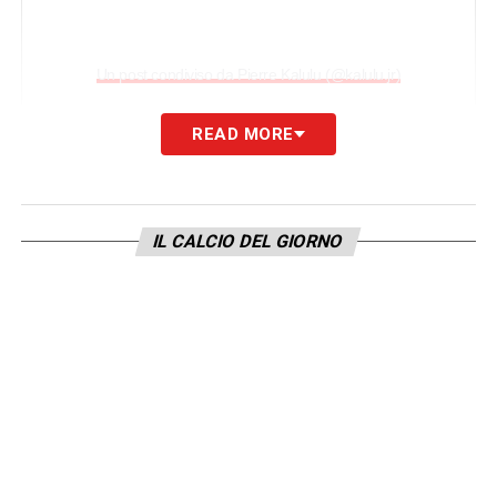
Un post condiviso da Pierre Kalulu (@kalulu.jr)
READ MORE
PAROLE – «Derby della Mole. Torino è
nostra»
, poche, dirette e semplici parole ma
che testimoniano quanto il difensore
IL CALCIO DEL GIORNO
francese sia già calato perfettamente nel
DNA juventino.
LA PLAYLIST DELLE NOSTRE TOP NEWS