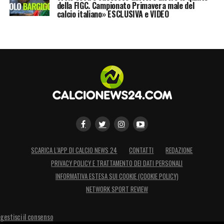
della FIGC. Campionato Primavera male del
gli eventuali 3 di bonus. Conferma scontata
calcio italiano» ESCLUSIVA e VIDEO
di questo passo. Non a caso già si parla di
Kalulu come di un bis dell’affare Davids con
il Milan
».
LA PLAYLIST DELLE NOSTRE TOP NEWS
SCARICA L’APP DI CALCIO NEWS 24
CONTATTI
REDAZIONE
PRIVACY POLICY E TRATTAMENTO DEI DATI PERSONALI
INFORMATIVA ESTESA SUI COOKIE (COOKIE POLICY)
NETWORK SPORT REVIEW
gestisci il consenso