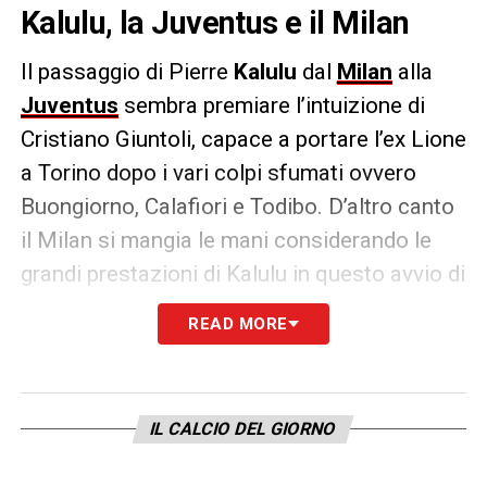
Kalulu, la Juventus e il Milan
Il passaggio di Pierre
Kalulu
dal
Milan
alla
Juventus
sembra premiare l’intuizione di
Cristiano Giuntoli, capace a portare l’ex Lione
a Torino dopo i vari colpi sfumati ovvero
Buongiorno, Calafiori e Todibo. D’altro canto
il Milan si mangia le mani considerando le
grandi prestazioni di Kalulu in questo avvio di
staiogne. A parlarne è
La Gazzetta dello
READ MORE
Sport
.
KALULU JUVE
– «
Un po’ l’arrivo in prestito
dopo una stagione travagliata con il Milan. E
IL CALCIO DEL GIORNO
un po’ lo sbarcoa Torino dopo le trattative