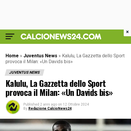
×
Home
»
Juventus News
»
Kalulu, La Gazzetta dello Sport
provoca il Milan: «Un Davids bis»
JUVENTUS NEWS
Kalulu, La Gazzetta dello Sport
provoca il Milan: «Un Davids bis»
Published
2 anni ago
on
12 Ottobre 2024
By
Redazione CalcioNews24