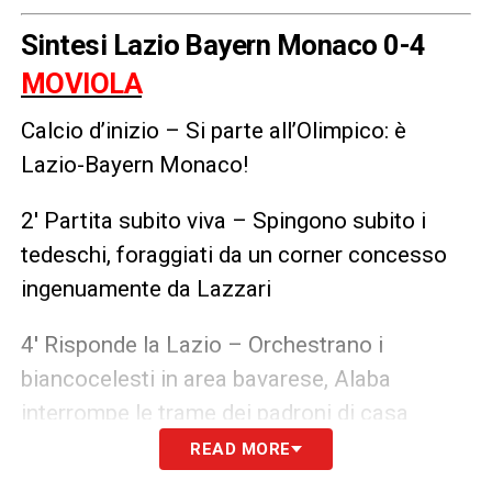
Sintesi Lazio Bayern Monaco 0-4
MOVIOLA
Calcio d’inizio – Si parte all’Olimpico: è
Lazio-Bayern Monaco!
2′ Partita subito viva – Spingono subito i
tedeschi, foraggiati da un corner concesso
ingenuamente da Lazzari
4′ Risponde la Lazio – Orchestrano i
biancocelesti in area bavarese, Alaba
interrompe le trame dei padroni di casa
READ MORE
7′ Incursione Bayern – Palla insidiosa di Sule