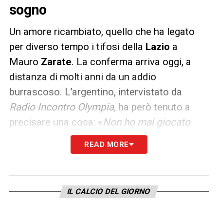
sogno
Un amore ricambiato, quello che ha legato
per diverso tempo i tifosi della
Lazio
a
Mauro
Zarate
. La conferma arriva oggi, a
distanza di molti anni da un addio
burrascoso. L’argentino, intervistato da
Radio Incontro Olympia
, ha però tenuto a
precisare una cosa: «
Non ho mai giocato
contro nessuno, né contro Lotito o contro
READ MORE
Tare. Il secondo anno fu molto difficile,
nonostante iniziò con la vittoria in
Supercoppa Italiana contro l’Inter del
IL CALCIO DEL GIORNO
triplete. Forse ho sofferto un po’ l’assenza di
Pandev in attacco, ma anche Ledesma era