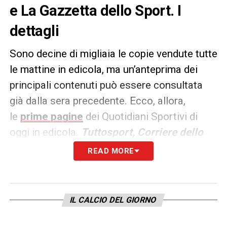
e La Gazzetta dello Sport. I
dettagli
Sono decine di migliaia le copie vendute tutte
le mattine in edicola, ma un’anteprima dei
principali contenuti può essere consultata
già dalla sera precedente. Ecco, allora,
le
prime pagine
dei Quotidiani Sportivi di
oggi in edicola.
Tuttosport, Corriere dello
Sport e La Gazzetta dello
READ MORE
Sport
rappresentano i principali quotidiani
sportivi in
Italia
.
IL CALCIO DEL GIORNO