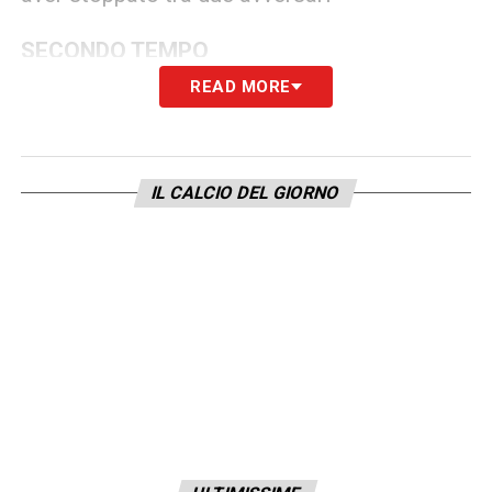
SECONDO TEMPO
READ MORE
57′ Palo Empoli – Conclusione di Cacace,
miracoloso Falcone a deviare sul palo di quel
tanto che basta
IL CALCIO DEL GIORNO
77′ Gol Lecce
– Gallo dalla sinistra trova la
zuccata vincente di Pierotti
85′ Traversa Lecce
– Sansone prova la
magia su punizione, ma il legno dice no
88′ Traversa Lecce
– Sugli sviluppi di corner,
Krstovic salta più in alta di tutti ma non trova
il bersaglio grosso