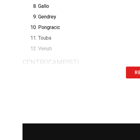
Gallo
Gendrey
Pongracic
Touba
Venuti
CENTROCAMPISTI
R
Berisha
Blin
Faticanti
Gonzalez
Kaba
Oudin