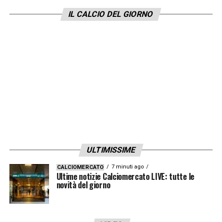
IL CALCIO DEL GIORNO
Tolosa-St-Étienne 2-1
(53′ Stassin [ST], 55′
Babicka, 85′ Aboukhlal)
Olympique Marsiglia-Lille 1-1
(17′ Merlin
[OM], 87′ Diakité)
Auxerre-Lens 2-2
(22′ El Aynaoui, 31′ Perrin
[A], 45′ Nzola, 73′ Osho [A])
Reims-Monaco
ore 21.00
LA PLAYLIST DELLE NOSTRE TOP NEWS
ULTIMISSIME
7 minuti ago
CALCIOMERCATO
Ultime notizie Calciomercato LIVE: tutte le
novità del giorno