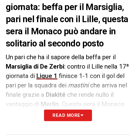
giornata: beffa per il Marsiglia,
pari nel finale con il Lille, questa
sera il Monaco può andare in
solitario al secondo posto
Un pari che ha il sapore della beffa per il
Marsiglia di De Zerbi
: contro il Lille nella 17ª
giornata di
Ligue 1
finisce 1-1 con il gol del
pari per la squadra dei
mastini
che arriva nel
finale grazie a
Diakité
che rende nullo il
vantaggio di
Merlin
. Questa sera il Monaco
in caso di vittoria contro il Reims può tornare
READ MORE
da solo al secondo posto dietro al
PSG
, che
domani affronta il
Lione
.