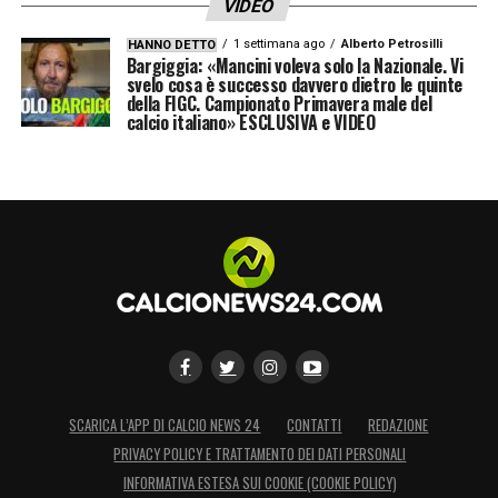
VIDEO
1 settimana ago
Alberto Petrosilli
HANNO DETTO
Bargiggia: «Mancini voleva solo la Nazionale. Vi
svelo cosa è successo davvero dietro le quinte
della FIGC. Campionato Primavera male del
calcio italiano» ESCLUSIVA e VIDEO
SCARICA L’APP DI CALCIO NEWS 24
CONTATTI
REDAZIONE
PRIVACY POLICY E TRATTAMENTO DEI DATI PERSONALI
INFORMATIVA ESTESA SUI COOKIE (COOKIE POLICY)