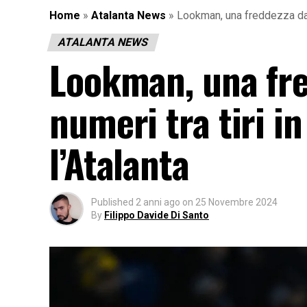
Home
»
Atalanta News
»
Lookman, una freddezza da fu
ATALANTA NEWS
Lookman, una fred
numeri tra tiri i
l’Atalanta
Published
2 anni ago
on
25 Novembre 2024
By
Filippo Davide Di Santo