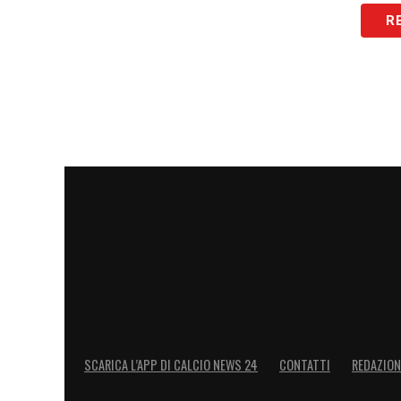
LA PLAYLIST DELLE NOSTRE TOP NEW
R
SCARICA L’APP DI CALCIO NEWS 24
CONTATTI
REDAZION