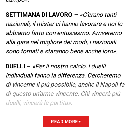
SETTIMANA DI LAVORO –
«C’erano tanti
nazionali, il mister ci hanno lavorare e noi lo
abbiamo fatto con entusiasmo. Arriveremo
alla gara nel migliore dei modi, i nazionali
sono tornati e staranno bene anche loro».
DUELLI –
«Per il nostro calcio, i duelli
individuali fanno la differenza. Cercheremo
di vincerne il più possibile, anche il Napoli fa
di questo un’arma vincente. Chi vincerà più
duelli, vincerà la partita».
STADIO PIENO AL 75% –
«
E’ una bella
READ MORE
notizia, dopo un periodo difficile si sta