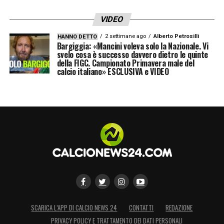
deve essere uno stimolo a migliorare sotto
tutti i punti di vista. Alla fine, è il risultato che
VIDEO
conta. E noi speriamo di ottenere punti nelle
2 settimane ago
Alberto Petrosilli
HANNO DETTO
Bargiggia: «Mancini voleva solo la Nazionale. Vi
prossime gare».
svelo cosa è successo davvero dietro le quinte
della FIGC. Campionato Primavera male del
calcio italiano» ESCLUSIVA e VIDEO
LA PLAYLIST DELLE NOSTRE TOP NEWS
SCARICA L’APP DI CALCIO NEWS 24
CONTATTI
REDAZIONE
PRIVACY POLICY E TRATTAMENTO DEI DATI PERSONALI