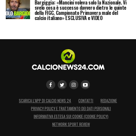
Bargiggia: «Mancini voleva solo la Nazionale. Vi
svelo cosa è successo davvero dietro le quinte
della FIGC. Campionato Primavera male del
calcio italiano» ESCLUSIVA e VIDEO
SCARICA L’APP DI CALCIO NEWS 24
CONTATTI
REDAZIONE
PRIVACY POLICY E TRATTAMENTO DEI DATI PERSONALI
INFORMATIVA ESTESA SUI COOKIE (COOKIE POLICY)
NETWORK SPORT REVIEW