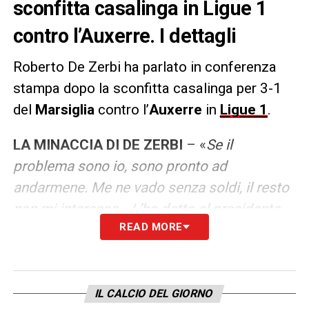
sconfitta casalinga in Ligue 1
contro l’Auxerre. I dettagli
Roberto De Zerbi ha parlato in conferenza
stampa dopo la sconfitta casalinga per 3-1
del
Marsiglia
contro l’
Auxerre
in
Ligue 1
.
LA MINACCIA DI DE ZERBI
– «
Se il
problema sono io, sono pronto ad
andarmene. Me ne vado senza soldi, il resto
non mi interessa… L’ho detto al presidente
READ MORE
Pablo Longoria, non voglio trovare scuse e
dire sciocchezze. Non scapperò, ma
dobbiamo affrontare la realtà. Devo
prendermi la responsabilità di questa
IL CALCIO DEL GIORNO