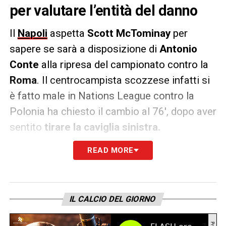
per valutare l’entità del danno
Il
Napoli
aspetta
Scott McTominay
per
sapere se sarà a disposizione di
Antonio
Conte
alla ripresa del campionato contro la
Roma
. Il centrocampista scozzese infatti si
è fatto male in Nations League contro la
Polonia ha chiesto il cambio al 76′, dopo aver
sentito
tirare la caviglia sinistra.
READ MORE
Atteso oggi in Italia per ulteriori esami che,
cercheranno di fare chiarezza sull’
entità del
danno
, sperando che non si tratti di un
lungo
stop
, come quello capitato a
Lobotka
IL CALCIO DEL GIORNO
proprio dopo la
scorsa sosta delle nazionali
.