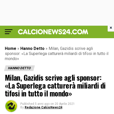
×
Home
»
Hanno Detto
»
Milan, Gazidis scrive agli
sponsor: «La Superlega catturerà miliardi di tifosi in tutto il
mondo»
HANNO DETTO
Milan, Gazidis scrive agli sponsor:
«La Superlega catturerà miliardi di
tifosi in tutto il mondo»
Published
5 anni ago
on
20 Aprile 2021
By
Redazione CalcioNews24