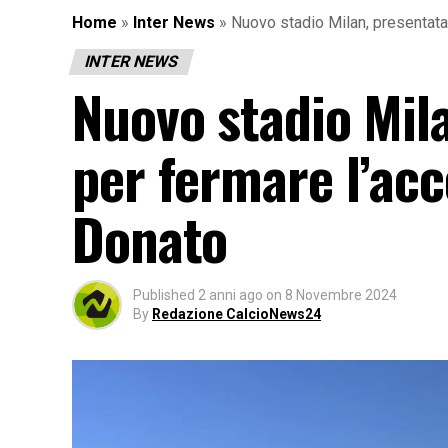
Home
»
Inter News
»
Nuovo stadio Milan, presentata
INTER NEWS
Nuovo stadio Mil
per fermare l’acc
Donato
Published
2 anni ago
on
8 Novembre 2024
By
Redazione CalcioNews24