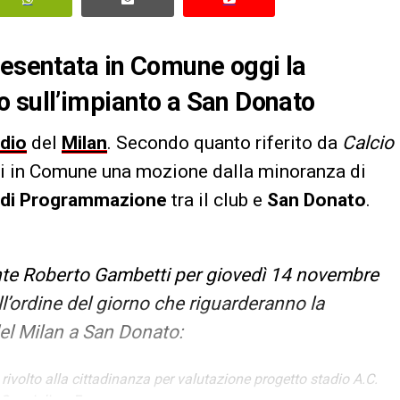
resentata in Comune oggi la
o sull’impianto a San Donato
dio
del
Milan
. Secondo quanto riferito da
Calcio
gi in Comune una mozione dalla minoranza di
 di Programmazione
tra il club e
San Donato
.
nte Roberto Gambetti per giovedì 14 novembre
ll’ordine del giorno che riguarderanno la
el Milan a San Donato:
ivolto alla cittadinanza per valutazione progetto stadio A.C.