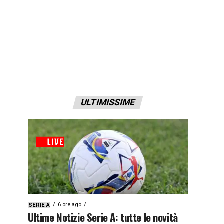
ULTIMISSIME
6 ore ago
SERIE A
Ultime Notizie Serie A: tutte le novità