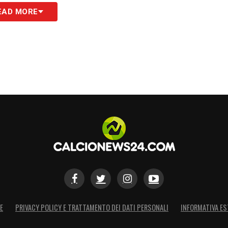
 Consigliere Forenza
;
EAD MORE
an Francesco intervento di trasformazione urbanistica di
evanza sovracomunale – Sospensione Accordo di
Falbo, Sinatori, De Simoni, Papetti, Forenza
;
S
E
PRIVACY POLICY E TRATTAMENTO DEI DATI PERSONALI
INFORMATIVA ES