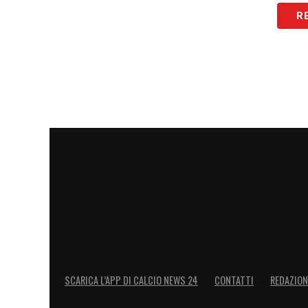
Milan su area “San Francesco” presentata dal
R
Mozione urgente Governo del Territorio area S
carattere sportivo (Stadio AC Milan) con ril
Programma presentata dai Consiglieri Ginelli, 
LA PLAYLIST DELLE NOSTRE TOP NEW
SCARICA L’APP DI CALCIO NEWS 24
CONTATTI
REDAZION