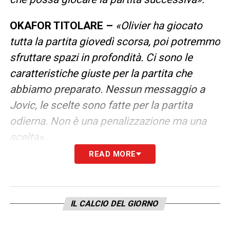
OKAFOR TITOLARE
–
«Olivier ha giocato
tutta la partita giovedì scorsa, poi potremmo
sfruttare spazi in profondità. Ci sono le
caratteristiche giuste per la partita che
abbiamo preparato. Nessun messaggio a
Jovic, le scelte sono fatte per la partita
odierna. Non è una penalizzazione ma una
scelta».
READ MORE
LEGGI ALTRE NOTIZIE SU
MILANNEWS24.COM
IL CALCIO DEL GIORNO
LA PLAYLIST DELLE NOSTRE TOP NEWS