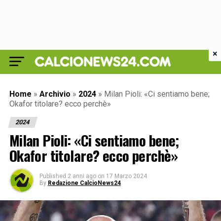
×
Home
»
Archivio
»
2024
»
Milan Pioli: «Ci sentiamo bene;
Okafor titolare? ecco perchè»
2024
Milan Pioli: «Ci sentiamo bene;
Okafor titolare? ecco perchè»
Published
2 anni ago
on
17 Marzo 2024
By
Redazione CalcioNews24