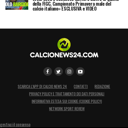
della FIGC. Campionato Primavera male del
calcio italiano» ESCLUSIVA e VIDEO
SCARICA L’APP DI CALCIO NEWS 24
CONTATTI
REDAZIONE
PRIVACY POLICY E TRATTAMENTO DEI DATI PERSONALI
INFORMATIVA ESTESA SUI COOKIE (COOKIE POLICY)
NETWORK SPORT REVIEW
gestisci il consenso