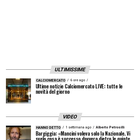
ULTIMISSIME
6 ore ago
CALCIOMERCATO
Ultime notizie Calciomercato LIVE: tutte le
novità del giorno
VIDEO
1 settimana ago
Alberto Petrosilli
HANNO DETTO
Bargiggia: «Mancini voleva solo la Nazionale. Vi
svelo cosa è successo davvero dietro le quinte