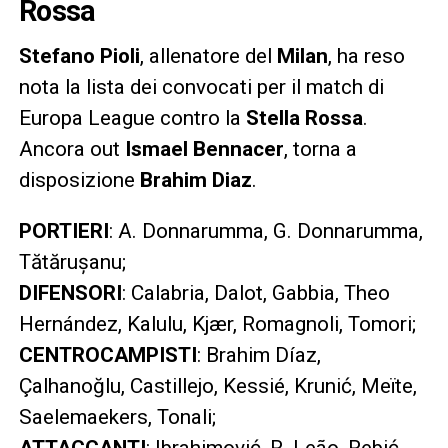
Rossa
Stefano Pioli
, allenatore del
Milan
, ha reso
nota la lista dei convocati per il match di
Europa League contro la
Stella Rossa
.
Ancora out
Ismael Bennacer
, torna a
disposizione
Brahim Diaz
.
PORTIERI
: A. Donnarumma, G. Donnarumma,
Tătărușanu;
DIFENSORI
: Calabria, Dalot, Gabbia, Theo
Hernández, Kalulu, Kjær, Romagnoli, Tomori;
CENTROCAMPISTI
: Brahim Díaz,
Çalhanoğlu, Castillejo, Kessié, Krunić, Meïte,
Saelemaekers, Tonali;