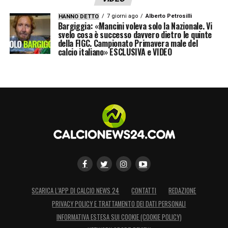
7 giorni ago
Alberto Petrosilli
HANNO DETTO
Bargiggia: «Mancini voleva solo la Nazionale. Vi
svelo cosa è successo davvero dietro le quinte
della FIGC. Campionato Primavera male del
calcio italiano» ESCLUSIVA e VIDEO
SCARICA L’APP DI CALCIO NEWS 24
CONTATTI
REDAZIONE
PRIVACY POLICY E TRATTAMENTO DEI DATI PERSONALI
INFORMATIVA ESTESA SUI COOKIE (COOKIE POLICY)