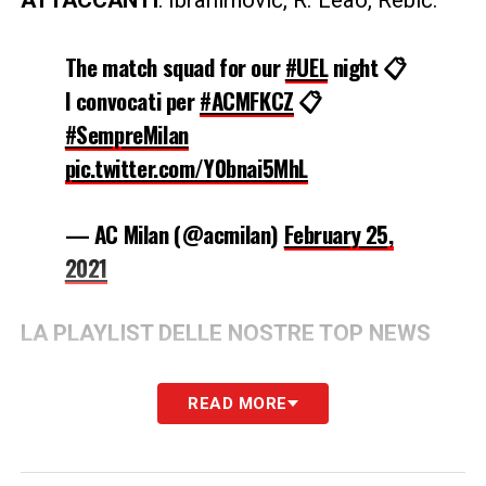
ATTACCANTI
: Ibrahimović, R. Leão, Rebić.
The match squad for our
#UEL
night 📋
I convocati per
#ACMFKCZ
📋
#SempreMilan
pic.twitter.com/Y0bnai5MhL
— AC Milan (@acmilan)
February 25,
2021
LA PLAYLIST DELLE NOSTRE TOP NEWS
READ MORE