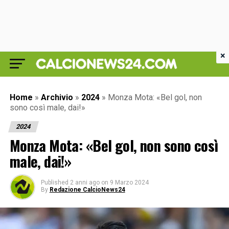
×
Home
»
Archivio
»
2024
»
Monza Mota: «Bel gol, non
sono così male, dai!»
2024
Monza Mota: «Bel gol, non sono così
male, dai!»
Published
2 anni ago
on
9 Marzo 2024
By
Redazione CalcioNews24