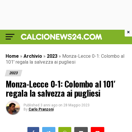
×
Home
»
Archivio
»
2023
»
Monza-Lecce 0-1: Colombo al
101′ regala la salvezza ai pugliesi
2023
Monza-Lecce 0-1: Colombo al 101′
regala la salvezza ai pugliesi
Published
3 anni ago
on
28 Maggio 2023
By
Carlo Pranzoni