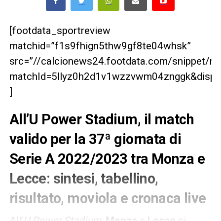
[footdata_sportreview
matchid=”f1s9fhign5thw9gf8te04whsk”
src=”//calcionews24.footdata.com/snippet/m
matchId=5llyz0h2d1v1wzzvwm04znggk&displa
]
All’U Power Stadium, il match
valido per la 37ª giornata di
Serie A 2022/2023 tra Monza e
Lecce: sintesi, tabellino,
risultato, moviola e cronaca live
All’
U Power Stadium,
Monza
e
Lecce
si