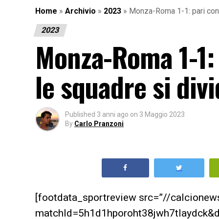
Home
»
Archivio
»
2023
»
Monza-Roma 1-1: pari con t
2023
Monza-Roma 1-1: 
le squadre si div
Published
3 anni ago
on
3 Maggio 2023
By
Carlo Pranzoni
[footdata_sportreview src=”//calcione
matchId=5h1d1hporoht38jwh7tlaydck&di