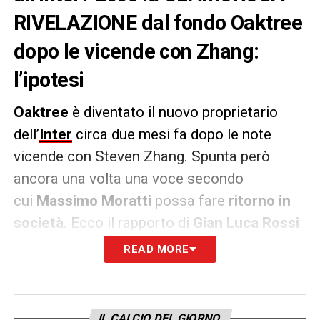
RIVELAZIONE dal fondo Oaktree
dopo le vicende con Zhang:
l’ipotesi
Oaktree
è diventato il nuovo proprietario
dell’
Inter
circa due mesi fa dopo le note
vicende con Steven Zhang. Spunta però
ancora una volta una voce secondo
cui
Massimo Moratti
possa fare
ritorno in
società
. Ecco il rapporto di
Gian Luca Rossi
su Youtube.
READ MORE
RITORNO IN SOCIETA’ –
«
E’ possibile che in
un futuro le strade della famiglia Moratti e
IL CALCIO DEL GIORNO