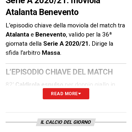
Serie A 2020/21: moviola
Atalanta Benevento
L’episodio chiave della moviola del match tra
Atalanta
e
Benevento
, valido per la 36ª
giornata della
Serie A 2020/21
.
Dirige la
sfida l’arbitro
Massa
.
L’EPISODIO CHIAVE DEL MATCH
82′
Caldirola espulso
per doppio giallo in
pochi minuti. Decisione giusta dell’arbitro
READ MORE
Massa che punisce il centrale del Benevento
con il secondo cartellino quando allarga il
braccio e non lascia partire Duvan Zapata
IL CALCIO DEL GIORNO
lanciato in contropiede.