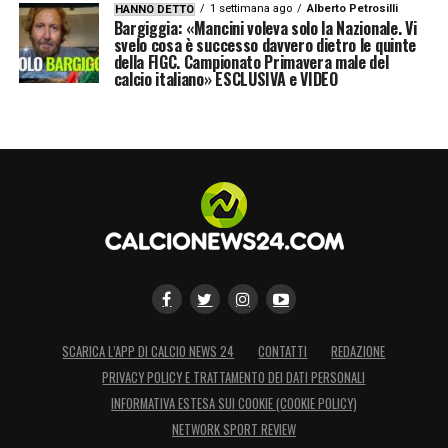
1 settimana ago
Alberto Petrosilli
HANNO DETTO
Bargiggia: «Mancini voleva solo la Nazionale. Vi
svelo cosa è successo davvero dietro le quinte
della FIGC. Campionato Primavera male del
calcio italiano» ESCLUSIVA e VIDEO
SCARICA L’APP DI CALCIO NEWS 24
CONTATTI
REDAZIONE
PRIVACY POLICY E TRATTAMENTO DEI DATI PERSONALI
INFORMATIVA ESTESA SUI COOKIE (COOKIE POLICY)
NETWORK SPORT REVIEW