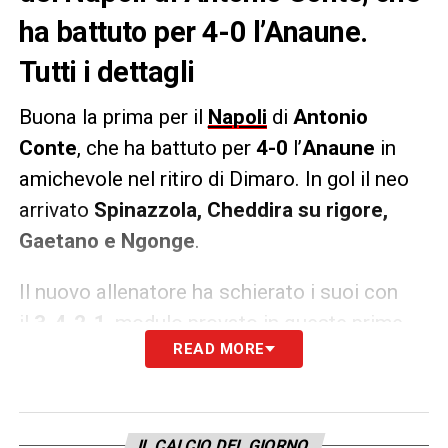
ha battuto per 4-0 l’Anaune.
Tutti i dettagli
Buona la prima per il
Napoli
di
Antonio
Conte
, che ha battuto per
4-0
l’
Anaune
in
amichevole nel ritiro di Dimaro. In gol il neo
arrivato
Spinazzola, Cheddira su rigore,
Gaetano e Ngonge
.
Il nuovo allenatore ha schierato i suoi con
il
3-4-2-1
, modulo provato in queste prime
READ MORE
sedute del ritiro estivo. Da sottolineare che
mancano ancora diversi nazionali come
Meret, Di Lorenzo, Lobotka, Kvara
e
l’infortunato
Victor
Osimhen
IL CALCIO DEL GIORNO