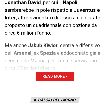
Jonathan David
, per cui il
Napoli
sembrerebbe in pole rispetto a
Juventus e
Inter
, altro svincolato di lusso a cui è stato
proposto un quadriennale con opzione da
circa 6 milioni l’anno.
Ma anche
Jakub Kiwior
, centrale difensivo
dell’
Arsenal
, ex
Spezia
e addocchiato già a
gennaio da Manna, per il quale serviranno
circa 35 milioni di euro.
READ MORE
Per tutti, sarà fondamentale anche la
cessione di
Victor Osimhen
, tra
Premier e
Juve
.
IL CALCIO DEL GIORNO