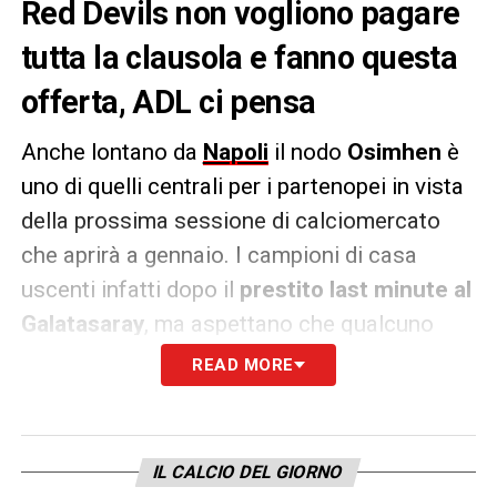
Red Devils non vogliono pagare
tutta la clausola e fanno questa
offerta, ADL ci pensa
Anche lontano da
Napoli
il nodo
Osimhen
è
uno di quelli centrali per i partenopei in vista
della prossima sessione di calciomercato
che aprirà a gennaio. I campioni di casa
uscenti infatti dopo il
prestito last minute al
Galatasaray
, ma aspettano che qualcuno
eserciti la
clausola da 75 milioni, magari già
READ MORE
a gennaio
.
Come riportato dal
Mattino
però,
tolti i
IL CALCIO DEL GIORNO
turchi
, nessuno al momento sembra aver