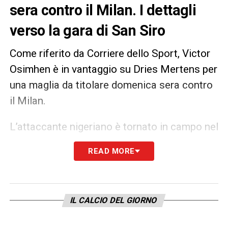
sera contro il Milan. I dettagli
verso la gara di San Siro
Come riferito da Corriere dello Sport, Victor
Osimhen è in vantaggio su Dries Mertens per
una maglia da titolare domenica sera contro
il Milan.
L’attaccante nigeriano è tornato in campo nel
corso dell’ultimo impegno del Napoli contro il
READ MORE
Bologna, andando anche a segno per la prima
volta da Novembre. Una prestazione che ha
convinto il tecnico Gennaro Gattuso.
IL CALCIO DEL GIORNO
LA PLAYLIST DELLE NOSTRE TOP NEWS