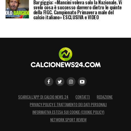
Bargiggia: «Mancini voleva solo la Nazionale. Vi
svelo cosa è successo davvero dietro le quinte
della FIGC. Campionato Primavera male del
calcio italiano» ESCLUSIVA e VIDEO
SCARICA L’APP DI CALCIO NEWS 24
CONTATTI
REDAZIONE
PRIVACY POLICY E TRATTAMENTO DEI DATI PERSONALI
INFORMATIVA ESTESA SUI COOKIE (COOKIE POLICY)
NETWORK SPORT REVIEW