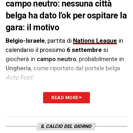
campo neutro: nessuna città
belga ha dato l’ok per ospitare la
gara: il motivo
Belgio-Israele
, partita di
Nations League
in
calendario il prossimo
6 settembre
si
giocherà in
campo neutro
, probabilmente in
Ungheria
, come riportato dal portale belga
Actu Foot
.
Il motivo è legato alla sicurezza, considerata
READ MORE
la tensione sempre maggiore per il conflitto
nella
Striscia di Gaza
, che rischia di
allargarsi nel resto della regione. Per
timore
IL CALCIO DEL GIORNO
di attentati
nessuna città belga ha voluto