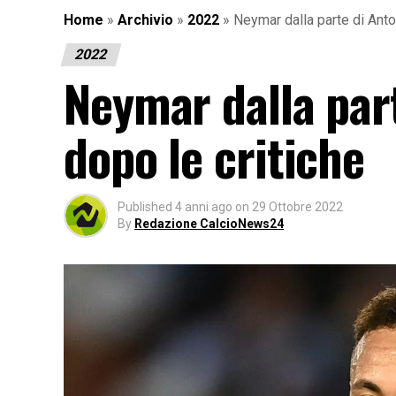
Home
»
Archivio
»
2022
»
Neymar dalla parte di Anto
2022
Neymar dalla par
dopo le critiche
Published
4 anni ago
on
29 Ottobre 2022
By
Redazione CalcioNews24