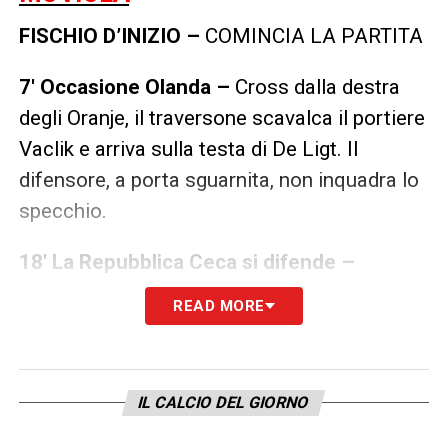
FISCHIO D’INIZIO –
COMINCIA LA PARTITA
7′ Occasione Olanda –
Cross dalla destra
degli Oranje, il traversone scavalca il portiere
Vaclik e arriva sulla testa di De Ligt. Il
difensore, a porta sguarnita, non inquadra lo
specchio.
18′ La Repubblica Ceca si difende –
L’Olanda tiene il pallino del gioco, ma la
READ MORE
Repubblica Ceca riesce a difendersi non
lasciando occasioni pulite agli avversari.
IL CALCIO DEL GIORNO
22′ Tiro Repubblica Ceca –
Sevcik sfonda
sulla destra e crossa in area. Sul pallone si