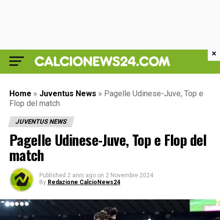
×
Home
»
Juventus News
»
Pagelle Udinese-Juve, Top e
Flop del match
JUVENTUS NEWS
Pagelle Udinese-Juve, Top e Flop del
match
Published
2 anni ago
on
2 Novembre 2024
By
Redazione CalcioNews24