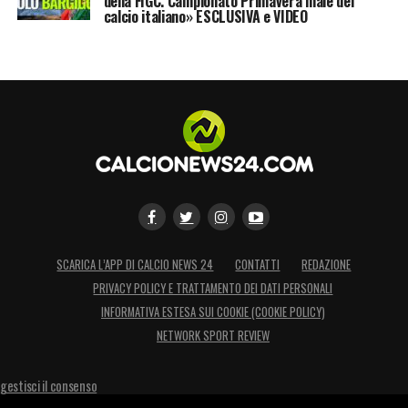
della FIGC. Campionato Primavera male del
calcio italiano» ESCLUSIVA e VIDEO
SCARICA L’APP DI CALCIO NEWS 24
CONTATTI
REDAZIONE
PRIVACY POLICY E TRATTAMENTO DEI DATI PERSONALI
INFORMATIVA ESTESA SUI COOKIE (COOKIE POLICY)
NETWORK SPORT REVIEW
gestisci il consenso