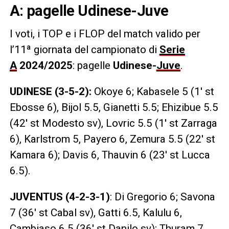
A: pagelle Udinese-Juve
I voti, i TOP e i FLOP
del match valido per
l’11ª giornata del campionato di
Serie
A
2024/2025
: pagelle
Udinese-
Juve
.
UDINESE (3-5-2):
Okoye 6; Kabasele 5 (1′ st
Ebosse 6), Bijol 5.5, Gianetti 5.5; Ehizibue 5.5
(42′ st Modesto sv), Lovric 5.5 (1′ st Zarraga
6), Karlstrom 5, Payero 6, Zemura 5.5 (22′ st
Kamara 6); Davis 6, Thauvin 6 (23′ st Lucca
6.5).
JUVENTUS (4-2-3-1)
: Di Gregorio 6; Savona
7 (36′ st Cabal sv), Gatti 6.5, Kalulu 6,
Cambiaso 6.5 (36′ st Danilo sv); Thuram 7