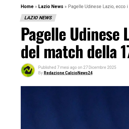
Home
»
Lazio News
»
Pagelle Udinese Lazio, ecco i 
LAZIO NEWS
Pagelle Udinese L
del match della 1
Published
7 mesi ago
on
27 Dicembre 2025
By
Redazione CalcioNews24