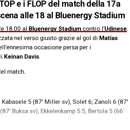
 TOP e i FLOP del match della 17a
 scena alle 18 al Bluenergy Stadium
lle 18.00 al
Bluenergy Stadium
contro l’
Udinese
.
zata nel verso giusto grazie al gol di
Matías
nell’ennesima occasione persa per i
di
Keinan Davis
.
del match.
, Kabasele 5 (87′ Miller sv), Solet 6; Zanoli 6 (87′
(87′ Buksa sv), Ekkelenkamp 5.5, Bertola 5 (66`