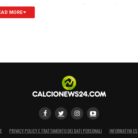
5, Gila 6 (88′ Provstgaard sv), Romagnoli 6,
EAD MORE
taldi 6.5, Belahyane 6; Cancellieri 6.5 (81`
5.5), Zaccagni 5.5.
S
E
PRIVACY POLICY E TRATTAMENTO DEI DATI PERSONALI
INFORMATIVA ES