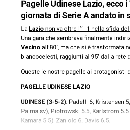
Pagelle Udinese Lazio, ecco i
giornata di Serie A andato in
La
Lazio
non va oltre l’1-1 nella sfida de
Una gara che sembrava finalmente indiriz
Vecino
all’80’, ma che si è trasformata 
biancocelesti, raggiunti al 95’ dalla rete 
Queste le nostre pagelle ai protagonisti 
PAGELLE UDINESE LAZIO
UDINESE (3-5-2)
: Padelli 6; Kristensen 5
Palma sv), Piotrowski 5.5, Karlstrom 5.5 
Kamara 5.5); Zaniolo 6, Davis 6.5.