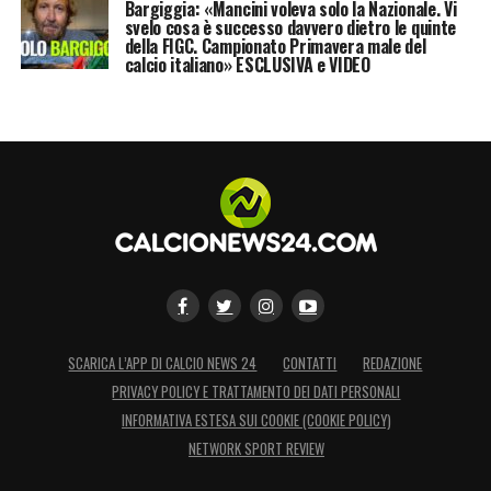
Bargiggia: «Mancini voleva solo la Nazionale. Vi
svelo cosa è successo davvero dietro le quinte
della FIGC. Campionato Primavera male del
calcio italiano» ESCLUSIVA e VIDEO
SCARICA L’APP DI CALCIO NEWS 24
CONTATTI
REDAZIONE
PRIVACY POLICY E TRATTAMENTO DEI DATI PERSONALI
INFORMATIVA ESTESA SUI COOKIE (COOKIE POLICY)
NETWORK SPORT REVIEW