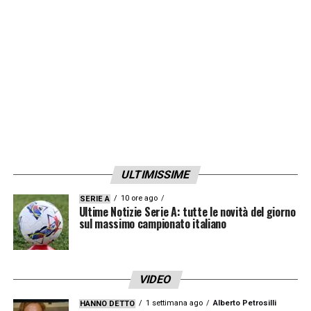
allenandosi alla maniera spagnola o che
avevano bisogno di trasferirsi nella Liga per
avere il giusto riconoscimento
LA PLAYLIST DELLE NOSTRE TOP NEWS
ULTIMISSIME
10 ore ago
SERIE A
Ultime Notizie Serie A: tutte le novità del giorno
sul massimo campionato italiano
VIDEO
1 settimana ago
Alberto Petrosilli
HANNO DETTO