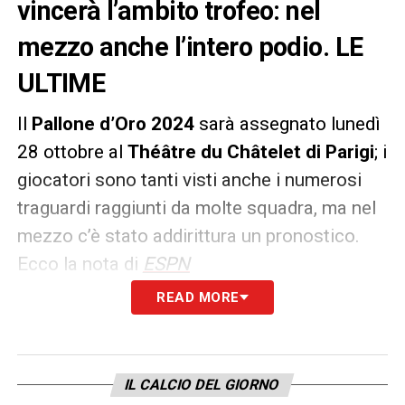
vincerà l’ambito trofeo: nel
mezzo anche l’intero podio. LE
ULTIME
Il
Pallone d’Oro 2024
sarà assegnato lunedì
28 ottobre al
Théâtre du Châtelet di Parigi
; i
giocatori sono tanti visti anche i numerosi
traguardi raggiunti da molte squadra, ma nel
mezzo c’è stato addirittura un pronostico.
Ecco la nota di
ESPN
READ MORE
I due migliori giocatori saranno Vinícius
Júnior e Rodri, seguiti da Jude Bellingham,
Dani Carvajal, Toni Kroos e Lamine Yamal.
IL CALCIO DEL GIORNO
Un mix di giocatori che sono cresciuti