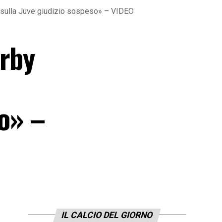
, sulla Juve giudizio sospeso» – VIDEO
erby
i
so» –
IL CALCIO DEL GIORNO