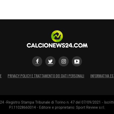
E
PRIVACY POLICY E TRATTAMENTO DEI DATI PERSONALI
INFORMATIVA ES
4 -Registro Stampa Tribunale di Torino n. 47 del 07/09/2021 - Iscritt
P.I.11028660014 - Editore e proprietario: Sport Review s.r.l.