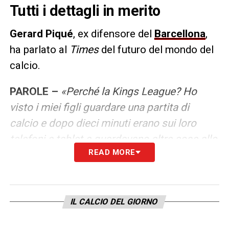
Tutti i dettagli in merito
Gerard
Piqué
, ex difensore del
Barcellona
,
ha parlato al
Times
del futuro del mondo del
calcio.
PAROLE –
«Perché la Kings League? Ho
visto i miei figli guardare una partita di
calcio e dopo dieci minuti erano sui loro
telefoni e tablet e guardavano altre cose allo
READ MORE
stesso tempo. Il calcio è intrattenimento,
quindi non è solo in competizione con gli
altri sport. Fa concorrenza a Netflix,
Amazon, YouTube, TikTok. E il calcio per 90
IL CALCIO DEL GIORNO
minuti non è così emozionante. Ho visto