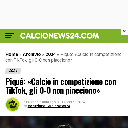
×
Home
»
Archivio
»
2024
»
Piqué: «Calcio in competizione
con TikTok, gli 0-0 non piacciono»
2024
Piqué: «Calcio in competizione con
TikTok, gli 0-0 non piacciono»
Published
2 anni ago
on
17 Marzo 2024
By
Redazione CalcioNews24