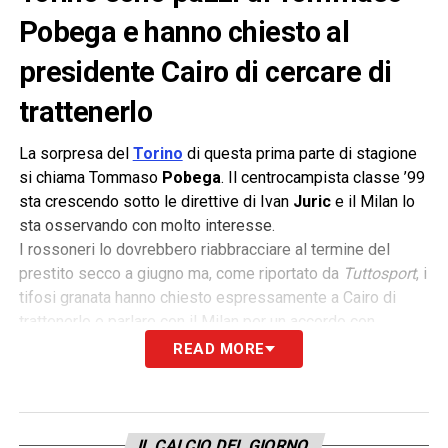
Pobega e hanno chiesto al
presidente Cairo di cercare di
trattenerlo
La sorpresa del
Torino
di questa prima parte di stagione
si chiama Tommaso
Pobega
. Il centrocampista classe ’99
sta crescendo sotto le direttive di Ivan
Juric
e il Milan lo
sta osservando con molto interesse.
I rossoneri lo dovrebbero riabbracciare al termine del
prestito secco a giugno ma, come riportato da
Tuttosport
, i
tifosi granata hanno chiesto espressamente a Cairo di
trattenerlo e parlare con il Milan per un accordo con
prestito e diritto di riscatto.
READ MORE
CONTINUA SU MILAN NEWS 24
LA PLAYLIST DELLE NOSTRE TOP NEWS
IL CALCIO DEL GIORNO