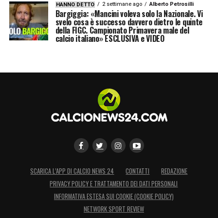
2 settimane ago
Alberto Petrosilli
HANNO DETTO
Bargiggia: «Mancini voleva solo la Nazionale. Vi
svelo cosa è successo davvero dietro le quinte
della FIGC. Campionato Primavera male del
calcio italiano» ESCLUSIVA e VIDEO
SCARICA L’APP DI CALCIO NEWS 24
CONTATTI
REDAZIONE
PRIVACY POLICY E TRATTAMENTO DEI DATI PERSONALI
INFORMATIVA ESTESA SUI COOKIE (COOKIE POLICY)
NETWORK SPORT REVIEW