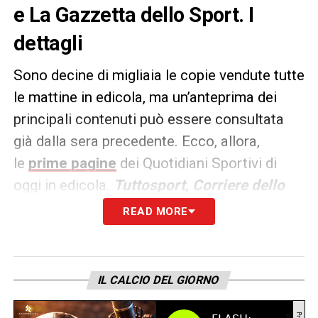
e La Gazzetta dello Sport. I
dettagli
Sono decine di migliaia le copie vendute tutte
le mattine in edicola, ma un’anteprima dei
principali contenuti può essere consultata
già dalla sera precedente. Ecco, allora,
le
prime pagine
dei Quotidiani Sportivi di
oggi in edicola.
Tuttosport, Corriere dello
Sport e La Gazzetta dello
READ MORE
Sport
rappresentano i principali quotidiani
sportivi in
Italia
.
IL CALCIO DEL GIORNO