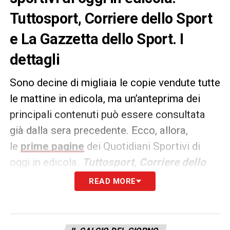
Tuttosport, Corriere dello Sport
e La Gazzetta dello Sport. I
dettagli
Sono decine di migliaia le copie vendute tutte
le mattine in edicola, ma un’anteprima dei
principali contenuti può essere consultata
già dalla sera precedente. Ecco, allora,
le
prime pagine
dei Quotidiani Sportivi di
oggi in edicola.
Tuttosport, Corriere dello
Sport e La Gazzetta dello
READ MORE
Sport
rappresentano i principali quotidiani
sportivi in
Italia
. Punto di riferimento ogni
giorno tanto per gli addetti ai lavori quanto