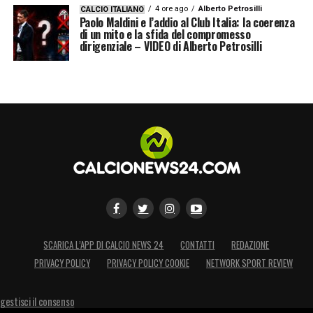
4 ore ago
Alberto Petrosilli
CALCIO ITALIANO
Paolo Maldini e l’addio al Club Italia: la coerenza
di un mito e la sfida del compromesso
dirigenziale – VIDEO di Alberto Petrosilli
SCARICA L’APP DI CALCIO NEWS 24
CONTATTI
REDAZIONE
PRIVACY POLICY
PRIVACY POLICY COOKIE
NETWORK SPORT REVIEW
gestisci il consenso